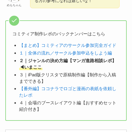
る方の参考になれば嬉しいな！
めもちゃん
コミティア制作レポのバックナンバーはこちら
【まとめ】コミティアのサークル参加完全ガイド
１｜全体の流れ／サークル参加申込をしよう編
２｜ジャンルの決め方編【マンガ進路相談レポ】
◀︎いまここ
３｜iPad版クリスタで原稿制作編【制作から入稿
までできる】
【番外編】ココナラでロゴと漫画の表紙を依頼し
たレポ
４｜会場のブースレイアウト編【おすすめセット
紹介付き】