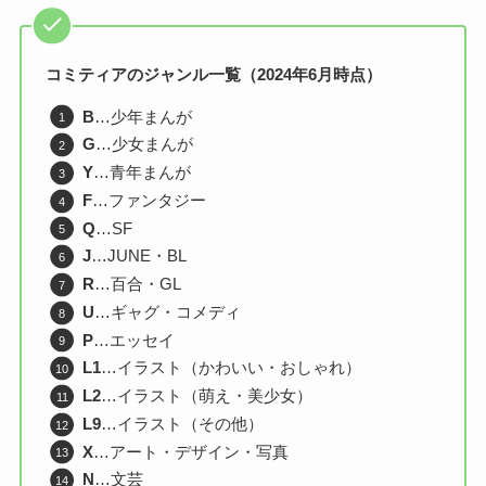
コミティアのジャンル一覧（2024年6月時点）
B
…少年まんが
G
…少女まんが
Y
…青年まんが
F
…ファンタジー
Q
…SF
J
…JUNE・BL
R
…百合・GL
U
…ギャグ・コメディ
P
…エッセイ
L1
…イラスト（かわいい・おしゃれ）
L2
…イラスト（萌え・美少女）
L9
…イラスト（その他）
X
…アート・デザイン・写真
N
…文芸