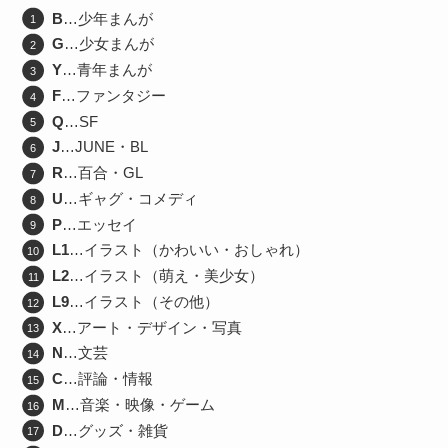
B
…少年まんが
G
…少女まんが
Y
…青年まんが
F
…ファンタジー
Q
…SF
J
…JUNE・BL
R
…百合・GL
U
…ギャグ・コメディ
P
…エッセイ
L1
…イラスト（かわいい・おしゃれ）
L2
…イラスト（萌え・美少女）
L9
…イラスト（その他）
X
…アート・デザイン・写真
N
…文芸
C
…評論・情報
M
…音楽・映像・ゲーム
D
…グッズ・雑貨