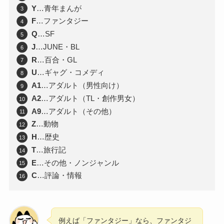
Y
…青年まんが
F
…ファンタジー
Q
…SF
J
…JUNE・BL
R
…百合・GL
U
…ギャグ・コメディ
A1
…アダルト（男性向け）
A2
…アダルト（TL・創作男女）
A9
…アダルト（その他）
Z
…動物
H
…歴史
T
…旅行記
E
…その他・ノンジャンル
C
…評論・情報
例えば「ファンタジー」なら、ファンタジ