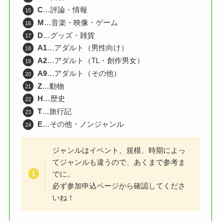
C
…評論・情報
M
…音楽・映像・ゲーム
D
…グッズ・雑貨
A1
…アダルト（男性向け）
A2
…アダルト（TL・創作男女）
A9
…アダルト（その他）
Z
…動物
H
…歴史
T
…旅行記
E
…その他・ノンジャンル
ジャンルはイベント、規模、時期によっ
てジャンルも違うので、あくまで参考ま
でに。
必ず参加申込ページから確認してくださ
いね！