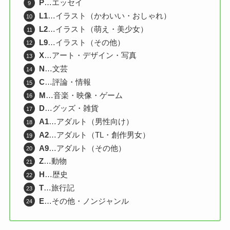
P
…エッセイ
L1
…イラスト（かわいい・おしゃれ）
L2
…イラスト（萌え・美少女）
L9
…イラスト（その他）
X
…アート・デザイン・写真
N
…文芸
C
…評論・情報
M
…音楽・映像・ゲーム
D
…グッズ・雑貨
A1
…アダルト（男性向け）
A2
…アダルト（TL・創作男女）
A9
…アダルト（その他）
Z
…動物
H
…歴史
T
…旅行記
E
…その他・ノンジャンル